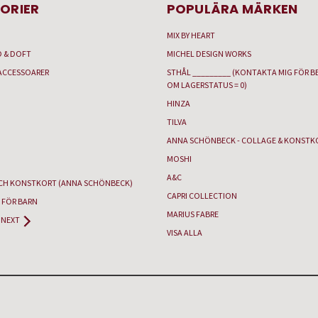
ORIER
POPULÄRA MÄRKEN
MIX BY HEART
D & DOFT
MICHEL DESIGN WORKS
ACCESSOARER
STHÅL _________ (KONTAKTA MIG FÖR B
OM LAGERSTATUS = 0)
HINZA
TILVA
ANNA SCHÖNBECK - COLLAGE & KONSTK
MOSHI
A&C
CH KONSTKORT (ANNA SCHÖNBECK)
CAPRI COLLECTION
 FÖR BARN
MARIUS FABRE
NEXT
VISA ALLA