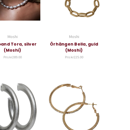
Moshi
Moshi
and Tora, silver
Örhängen Bella, guld
(Moshi)
(Moshi)
Pris
kr289.00
Pris
kr225.00