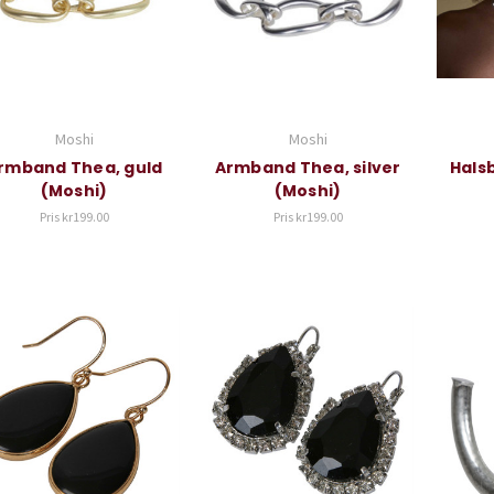
Moshi
Moshi
rmband Thea, guld
Armband Thea, silver
Halsb
(Moshi)
(Moshi)
Pris
kr199.00
Pris
kr199.00