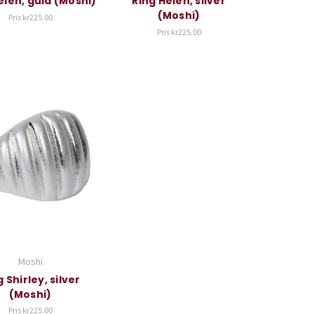
elen, guld (Moshi)
Ring Helen, silver
(Moshi)
Pris
kr225.00
Pris
kr225.00
Moshi
g Shirley, silver
(Moshi)
Pris
kr225.00