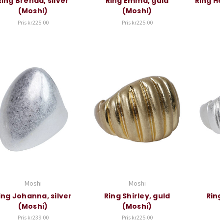
Ring Brenda, silver
Ring Emma, guld
Ring H
(Moshi)
(Moshi)
Pris
kr225.00
Pris
kr225.00
Moshi
Moshi
ing Johanna, silver
Ring Shirley, guld
Rin
(Moshi)
(Moshi)
Pris
kr239.00
Pris
kr225.00