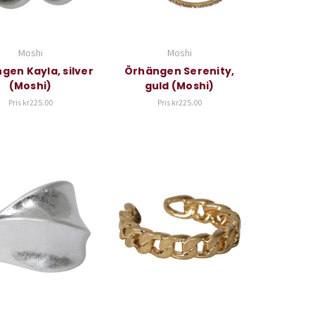
Moshi
Moshi
gen Kayla, silver
Örhängen Serenity,
(Moshi)
guld (Moshi)
Pris
kr225.00
Pris
kr225.00