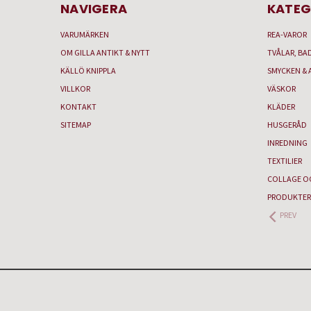
NAVIGERA
KATEG
VARUMÄRKEN
REA-VAROR
OM GILLA ANTIKT & NYTT
TVÅLAR, BA
KÄLLÖ KNIPPLA
SMYCKEN & 
VILLKOR
VÄSKOR
KONTAKT
KLÄDER
SITEMAP
HUSGERÅD
INREDNING
TEXTILIER
COLLAGE O
PRODUKTER
PREV