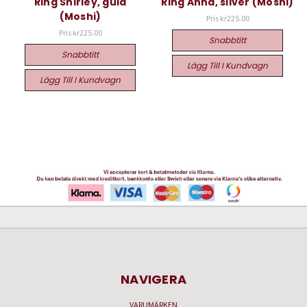
Ring Shirley, guld
Ring Anna, silver (Moshi)
(Moshi)
Pris
kr225.00
Pris
kr225.00
Snabbtitt
Snabbtitt
Lägg Till I Kundvagn
Lägg Till I Kundvagn
NAVIGERA
VARUMÄRKEN