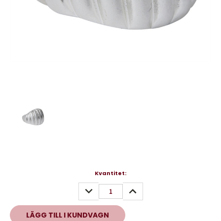
Nuvarande
Kvantitet:
lager:
MINSKA
ÖKA
KVANTITET:
KVANTITET: