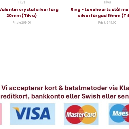
Tilva
Tilva
Valentin crystal silverfärg
Ring - Lovehearts stål me
20mm (Tilva)
silverfärgad 19mm (Ti
Pris
kr299.00
Pris
kr349.00