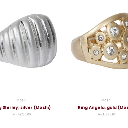
Moshi
Moshi
g Shirley, silver (Moshi)
Ring Angela, guld (Mo
Pris
kr225.00
Pris
kr225.00