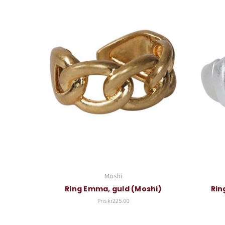
Moshi
Ring Emma, guld (Moshi)
Rin
Pris
kr225.00