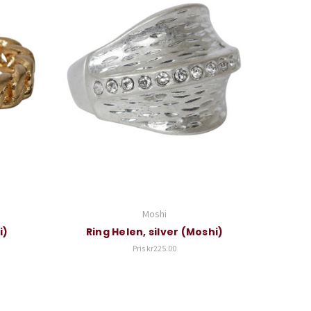
Moshi
i)
Ring Helen, silver (Moshi)
Pris
kr225.00