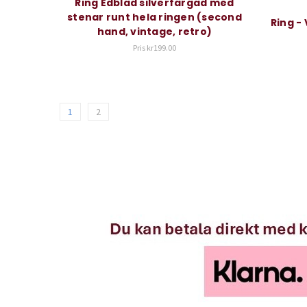
Ring Edblad silverfärgad med
stenar runt hela ringen (second
Ring - 
hand, vintage, retro)
Pris
kr199.00
1
2