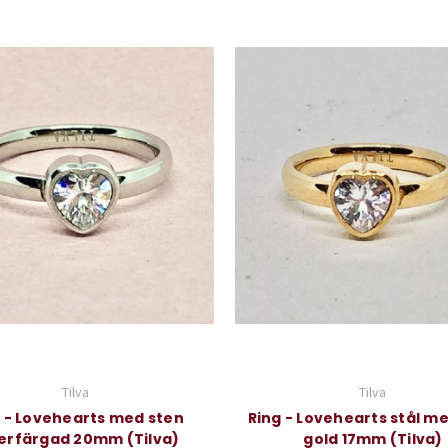
Tilva
Tilva
 - Lovehearts med sten
Ring - Lovehearts stål m
verfärgad 20mm (Tilva)
gold 17mm (Tilva)