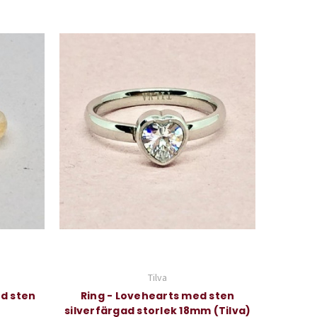
Tilva
ed sten
Ring - Lovehearts med sten
silverfärgad storlek 18mm (Tilva)