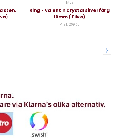
Tilva
d sten,
Ring - Valentin crystal silverfärg
lva)
19mm (Tilva)
Pris
kr299.00