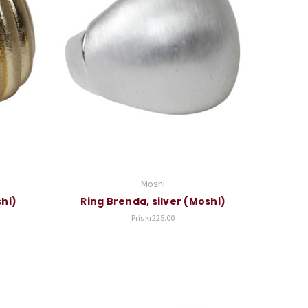
Moshi
shi)
Ring Brenda, silver (Moshi)
Pris
kr225.00