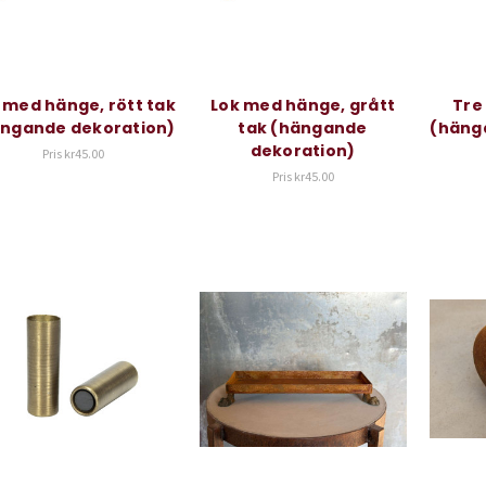
 med hänge, rött tak
Lok med hänge, grått
Tre
ngande dekoration)
tak (hängande
(häng
dekoration)
Pris
kr45.00
Pris
kr45.00