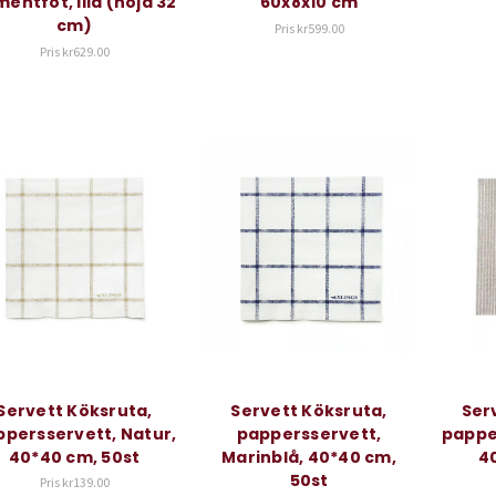
entfot, lila (höjd 32
60x8x10 cm
cm)
Pris
kr599.00
Pris
kr629.00
Servett Köksruta,
Servett Köksruta,
Serv
persservett, Natur,
pappersservett,
pappe
40*40 cm, 50st
Marinblå, 40*40 cm,
4
50st
Pris
kr139.00