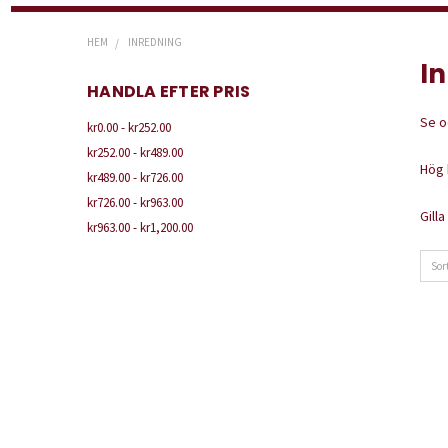
HEM
INREDNING
I
HANDLA EFTER PRIS
Se o
kr0.00 - kr252.00
kr252.00 - kr489.00
Hög 
kr489.00 - kr726.00
kr726.00 - kr963.00
Gilla
kr963.00 - kr1,200.00
Sor