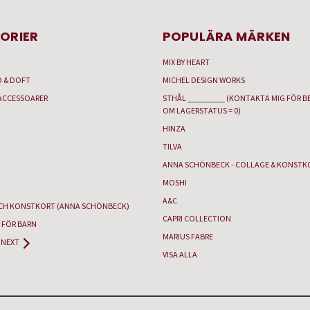
ORIER
POPULÄRA MÄRKEN
MIX BY HEART
D & DOFT
MICHEL DESIGN WORKS
ACCESSOARER
STHÅL _________ (KONTAKTA MIG FÖR B
OM LAGERSTATUS = 0)
HINZA
TILVA
ANNA SCHÖNBECK - COLLAGE & KONSTK
MOSHI
A&C
CH KONSTKORT (ANNA SCHÖNBECK)
CAPRI COLLECTION
 FÖR BARN
MARIUS FABRE
NEXT
VISA ALLA