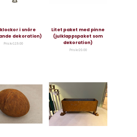
 klockor i snöre
Litet paket med pinne
ande dekoration)
(julklappspaket som
dekoration)
Pris
kr119.00
Pris
kr20.00