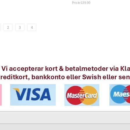
Pris
kr139.00
2
3
4