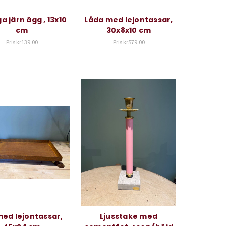
a järn ägg , 13x10
Låda med lejontassar,
cm
30x8x10 cm
Pris
kr139.00
Pris
kr579.00
med lejontassar,
Ljusstake med