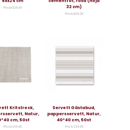
45x24 cm
cementfot, rosa (höjd
32 cm)
Pris
kr529.00
Pris
kr629.00
ett Kritstreck,
Servett Gästabud,
rsservett, Natur,
pappersservett, Natur,
0*40 cm, 50st
40*40 cm, 50st
Pris
kr139.00
Pris
kr139.00