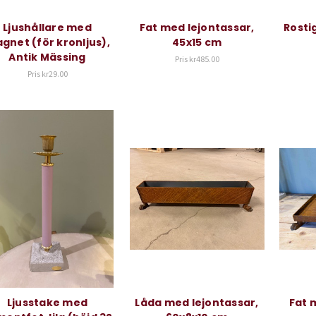
Ljushållare med
Fat med lejontassar,
Rostig
gnet (för kronljus),
45x15 cm
Antik Mässing
Pris
kr485.00
Pris
kr29.00
Ljusstake med
Låda med lejontassar,
Fat 