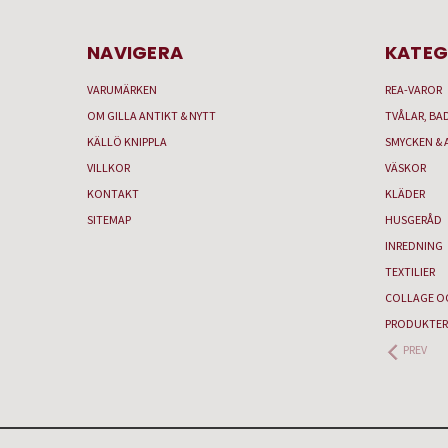
NAVIGERA
KATEG
VARUMÄRKEN
REA-VAROR
OM GILLA ANTIKT & NYTT
TVÅLAR, BA
KÄLLÖ KNIPPLA
SMYCKEN & 
VILLKOR
VÄSKOR
KONTAKT
KLÄDER
SITEMAP
HUSGERÅD
INREDNING
TEXTILIER
COLLAGE O
PRODUKTER
PREV