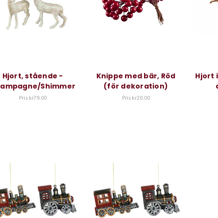
Hjort, stående -
Knippe med bär, Röd
Hjort 
ampagne/Shimmer
(för dekoration)
Pris
kr79.00
Pris
kr20.00