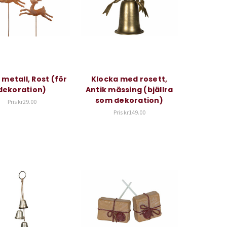
i metall, Rost (för
Klocka med rosett,
dekoration)
Antik mässing (bjällra
som dekoration)
Pris
kr29.00
Pris
kr149.00