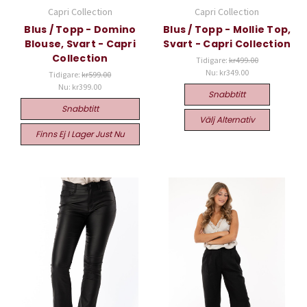
Capri Collection
Capri Collection
Blus / Topp - Domino
Blus / Topp - Mollie Top,
Blouse, Svart - Capri
Svart - Capri Collection
Collection
Tidigare:
kr499.00
Nu:
kr349.00
Tidigare:
kr599.00
Nu:
kr399.00
Snabbtitt
Snabbtitt
Välj Alternativ
Finns Ej I Lager Just Nu