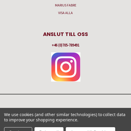
MARIUS FABRE
VISA ALLA
ANSLUT TILL OSS
+46 (0)705-789491
HAMNBERGSVÄGEN 57 C, BOX 251, 475 51 KÄLLÖ-KNIPPLA
We use cookies (and other similar technologies) to collect data
+46 (0)705-789491
to improve your shopping experience.
© 2026 Gilla Antikt & Nytt