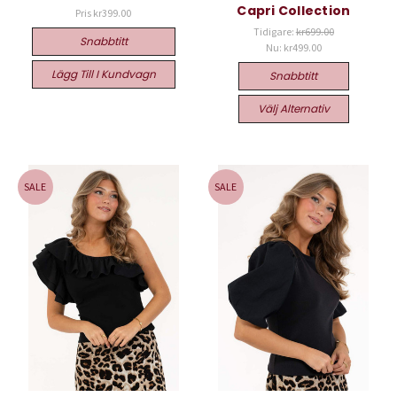
Capri Collection
Pris
kr399.00
Tidigare:
kr699.00
Snabbtitt
Nu:
kr499.00
Lägg Till I Kundvagn
Snabbtitt
Välj Alternativ
SALE
SALE