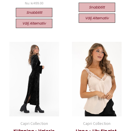
Nu:
kr499.00
Snabbtitt
Snabbtitt
Välj Alternativ
Välj Alternativ
Capri Collection
Capri Collection
Klänning - Valerie
Linne - Lily Singlet,