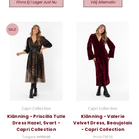
Finns Ej I Lager Just Nu
Välj Alternativ
SALE
Capri Collection
Capri Collection
Klänning - Priscilla Tulle
Klänning - Valerie
Dress Hazel, Svart -
Velvet Dress, Beaujolais
Capri Collection
- Capri Collection
Tidigare:
kr999.00
Pris
kr799.00