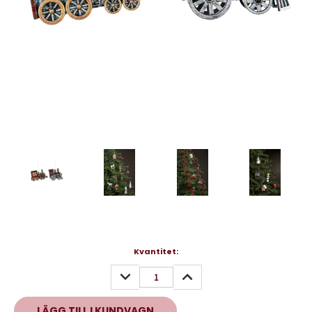
Nuvarande
Kvantitet:
lager:
MINSKA
ÖKA
KVANTITET:
KVANTITET: