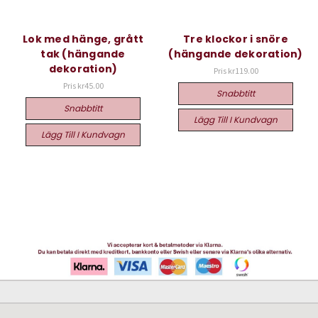
Lok med hänge, grått
Tre klockor i snöre
tak (hängande
(hängande dekoration)
dekoration)
Pris
kr119.00
Pris
kr45.00
Snabbtitt
Snabbtitt
Lägg Till I Kundvagn
Lägg Till I Kundvagn