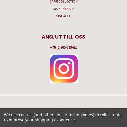
CAPRI COLLECTION
MARIUS FABRE
VISA ALLA
ANSLUT TILL OSS
+46 (0)705-789491
HAMNBERGSVÄGEN 57 C, BOX 251, 475 51 KÄLLÖ-KNIPPLA
We use cookies (and other similar technologies) to collect data
+46 (0)705-789491
to improve your shopping experience.