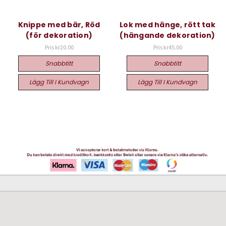
Knippe med bär, Röd
Lok med hänge, rött tak
(för dekoration)
(hängande dekoration)
Pris
kr20.00
Pris
kr45.00
Snabbtitt
Snabbtitt
Lägg Till I Kundvagn
Lägg Till I Kundvagn