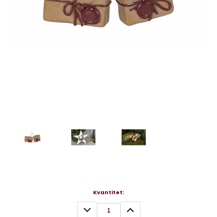
Nuvarande
Kvantitet:
lager:
MINSKA
ÖKA
KVANTITET:
KVANTITET: