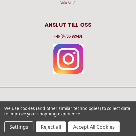
VISA ALLA
ANSLUT TILL OSS
+46 (0)705-789491
HAMNBERGSVÄGEN 57 C, BOX 251, 475 51 KÄLLÖ-KNIPPLA
We use cookies (and other similar technologies) to collect data
+46 (0)705-789491
to improve your shopping experience.
© 2026 Gilla Antikt & Nytt
Settings
Reject all
Accept All Cookies