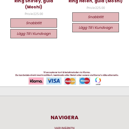
Ring Shirley, guld
Ring Helen, guld (Moshi)
(Moshi)
Pris
kr225.00
Pris
kr225.00
Snabbtitt
Snabbtitt
Lägg Till I Kundvagn
Lägg Till I Kundvagn
NAVIGERA
VARUMÄRKEN