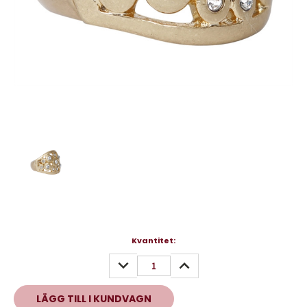
Nuvarande
Kvantitet:
lager:
MINSKA
ÖKA
KVANTITET:
KVANTITET: