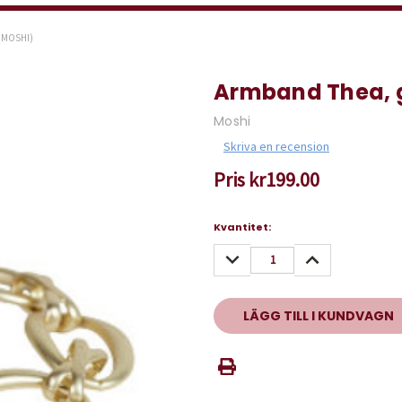
(MOSHI)
Armband Thea, 
Moshi
Skriva en recension
Pris
kr199.00
Nuvarande
Kvantitet:
lager:
MINSKA
ÖKA
KVANTITET:
KVANTITET: