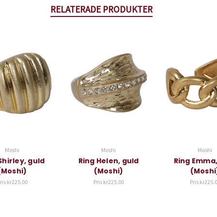
RELATERADE PRODUKTER
Moshi
Moshi
Moshi
Shirley, guld
Ring Helen, guld
Ring Emma,
(Moshi)
(Moshi)
(Moshi
ris
kr225.00
Pris
kr225.00
Pris
kr225.