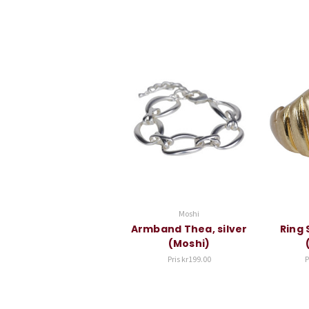
Moshi
Armband Thea, silver
Ring 
(Moshi)
Pris
kr199.00
P