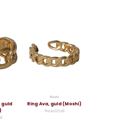
Moshi
 guld
Ring Ava, guld (Moshi)
)
Pris
kr225.00
00