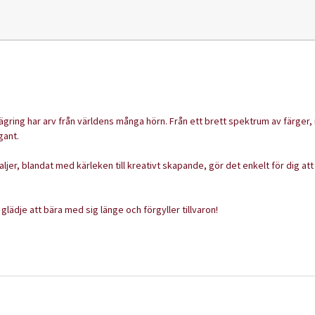
ring har arv från världens många hörn. Från ett brett spektrum av färger, m
gant.
ljer, blandat med kärleken till kreativt skapande, gör det enkelt för dig att
lädje att bära med sig länge och förgyller tillvaron!