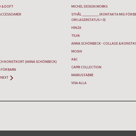
D & DOFT
MICHEL DESIGN WORKS
ACCESSOARER
STHÅL _________ (KONTAKTA MIG FÖR B
OM LAGERSTATUS = 0)
HINZA
TILVA
ANNA SCHÖNBECK - COLLAGE & KONSTK
MOSHI
A&C
CH KONSTKORT (ANNA SCHÖNBECK)
CAPRI COLLECTION
 FÖR BARN
MARIUS FABRE
NEXT
VISA ALLA