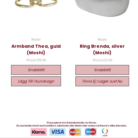
Moshi
Moshi
Armband Thea, guld
Ring Brenda, silver
(Moshi)
(Moshi)
Pris
kr199.00
Pris
kr225.00
Snabbtitt
Snabbtitt
Lägg Till I Kundvagn
Finns Ej I Lager Just Nu