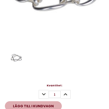
Nuvarande
Kvantitet:
lager:
MINSKA
ÖKA
KVANTITET:
KVANTITET: