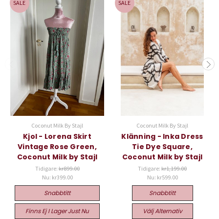
SALE
SALE
Coconut Milk By Stajl
Coconut Milk By Stajl
Kjol - Lorena Skirt
Klänning - Inka Dress
Vintage Rose Green,
Tie Dye Square,
Coconut Milk by Stajl
Coconut Milk by Stajl
Tidigare:
kr899.00
Tidigare:
kr1,199.00
Nu:
kr399.00
Nu:
kr599.00
Snabbtitt
Snabbtitt
Finns Ej I Lager Just Nu
Välj Alternativ