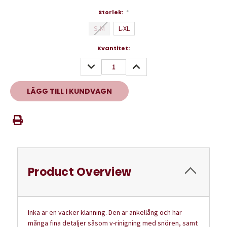
Storlek:
*
S-M
L-XL
Nuvarande
Kvantitet:
lager:
MINSKA
ÖKA
KVANTITET:
KVANTITET:
Product Overview
Inka är en vacker klänning. Den är ankellång och har
många fina detaljer såsom v-rinigning med snören, samt