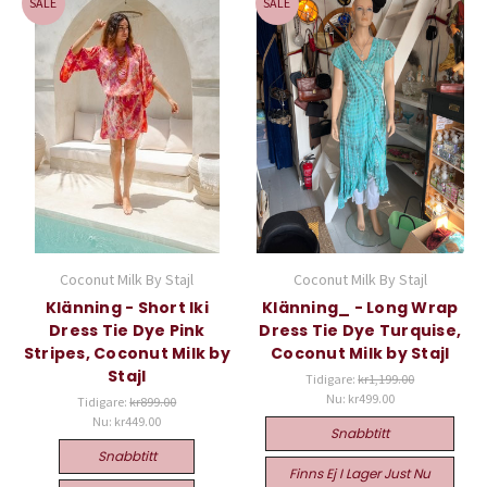
SALE
SALE
Coconut Milk By Stajl
Coconut Milk By Stajl
Klänning - Short Iki
Klänning_ - Long Wrap
Dress Tie Dye Pink
Dress Tie Dye Turquise,
Stripes, Coconut Milk by
Coconut Milk by Stajl
Stajl
Tidigare:
kr1,199.00
Nu:
kr499.00
Tidigare:
kr899.00
Nu:
kr449.00
Snabbtitt
Snabbtitt
Finns Ej I Lager Just Nu