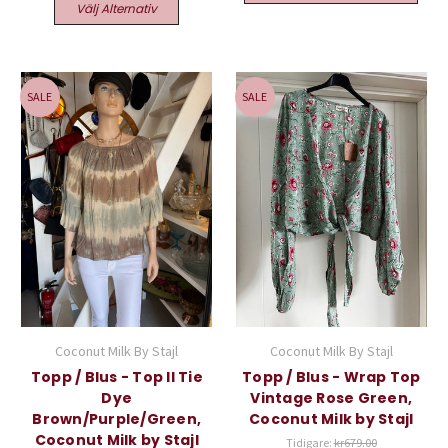
Välj Alternativ
SALE
SALE
Coconut Milk By Stajl
Coconut Milk By Stajl
Topp / Blus - Top II Tie
Topp / Blus - Wrap Top
Dye
Vintage Rose Green,
Brown/Purple/Green,
Coconut Milk by Stajl
Coconut Milk by Stajl
Tidigare:
kr679.00