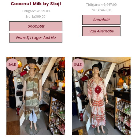
Coconut Milk by Stajl
Tidigare:
kr1,047.00
Nu:
kr449.00
Tidigare:
kr899.00
Nu:
kr399.00
Snabbtitt
Snabbtitt
Välj Alternativ
Finns Ej I Lager Just Nu
SALE
SALE