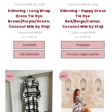
Coconut Milk By Stajl
Coconut Milk By Stajl
Klänning - Long Wrap
Klänning - Happy Dress
Dress Tie Dye
Tie Dye
Brown/Purple/Green,
Red/Beige/Camel,
Coconut Milk by Stajl
Coconut Milk by Stajl
Tidigare:
kr1,199.00
Tidigare:
kr1,299.00
Nu:
kr499.00
Nu:
kr499.00
Snabbtitt
Snabbtitt
Välj Alternativ
Finns Ej I Lager Just Nu
SALE
SALE