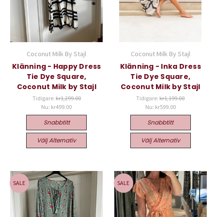
Coconut Milk By Stajl
Coconut Milk By Stajl
Klänning - Happy Dress
Klänning - Inka Dress
Tie Dye Square,
Tie Dye Square,
Coconut Milk by Stajl
Coconut Milk by Stajl
Tidigare:
kr1,299.00
Tidigare:
kr1,199.00
Nu:
kr499.00
Nu:
kr599.00
Snabbtitt
Snabbtitt
Välj Alternativ
Välj Alternativ
SALE
SALE