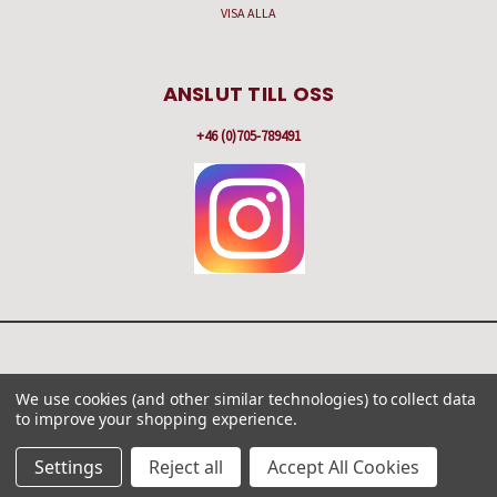
VISA ALLA
ANSLUT TILL OSS
+46 (0)705-789491
HAMNBERGSVÄGEN 57 C, BOX 251, 475 51 KÄLLÖ-KNIPPLA
We use cookies (and other similar technologies) to collect data
+46 (0)705-789491
to improve your shopping experience.
© 2026 Gilla Antikt & Nytt
Settings
Reject all
Accept All Cookies