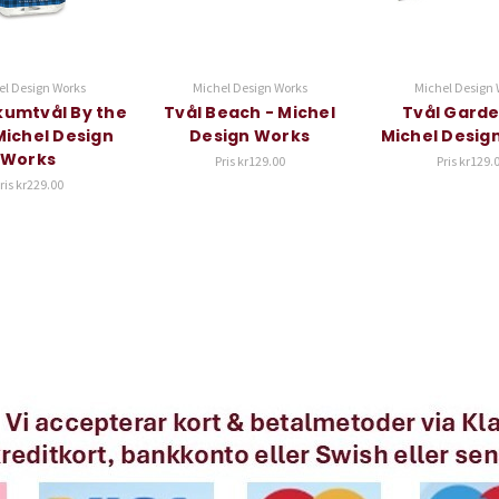
el Design Works
Michel Design Works
Michel Design 
Skumtvål By the
Tvål Beach - Michel
Tvål Garde
Michel Design
Design Works
Michel Desig
Works
Pris
kr129.00
Pris
kr129.
ris
kr229.00