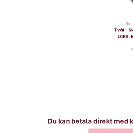
Mich
Tvål - 
Lake, 
P