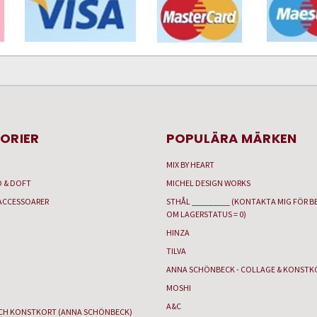
ORIER
POPULÄRA MÄRKEN
MIX BY HEART
D & DOFT
MICHEL DESIGN WORKS
ACCESSOARER
STHÅL _________ (KONTAKTA MIG FÖR B
OM LAGERSTATUS = 0)
HINZA
TILVA
ANNA SCHÖNBECK - COLLAGE & KONSTK
MOSHI
A&C
CH KONSTKORT (ANNA SCHÖNBECK)