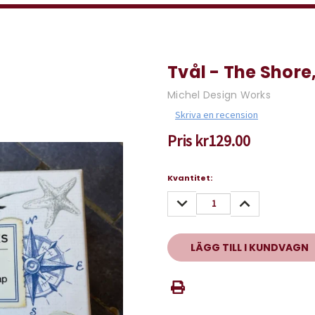
Tvål - The Shore
Michel Design Works
Skriva en recension
Pris
kr129.00
Nuvarande
Kvantitet:
lager:
MINSKA
ÖKA
KVANTITET:
KVANTITET: