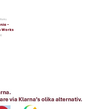
Works
nia -
n Works
00