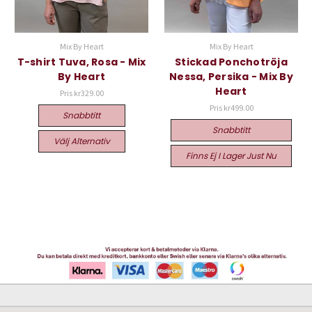
Mix By Heart
Mix By Heart
T-shirt Tuva, Rosa - Mix
Stickad Ponchotröja
By Heart
Nessa, Persika - Mix By
Heart
Pris
kr329.00
Pris
kr499.00
Snabbtitt
Snabbtitt
Välj Alternativ
Finns Ej I Lager Just Nu