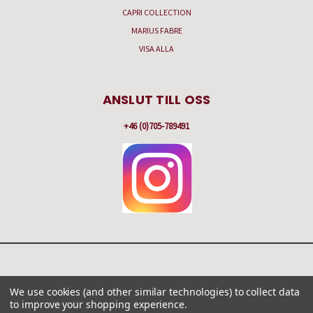
CAPRI COLLECTION
MARIUS FABRE
VISA ALLA
ANSLUT TILL OSS
+46 (0)705-789491
HAMNBERGSVÄGEN 57 C, BOX 251, 475 51 KÄLLÖ-KNIPPLA
We use cookies (and other similar technologies) to collect data
+46 (0)705-789491
to improve your shopping experience.