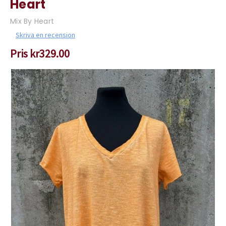
Heart
Mix By Heart
Skriva en recension
Pris
kr329.00