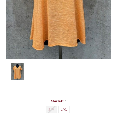
Storlek:
*
S/M
L/XL