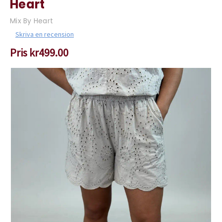
Heart
Mix By Heart
Skriva en recension
Pris
kr499.00