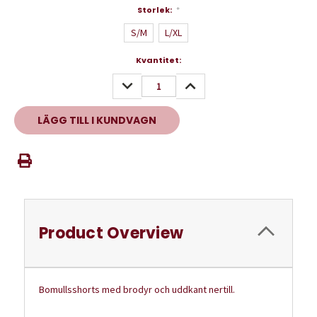
Storlek:
*
S/M
L/XL
Nuvarande
Kvantitet:
lager:
MINSKA
ÖKA
KVANTITET:
KVANTITET:
Product Overview
Bomullsshorts med brodyr och uddkant nertill.