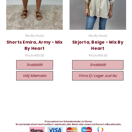
Mix By Heart
Mix By Heart
Shorts Emira, Army - Mix
Skjorta, Beige - Mix By
By Heart
Heart
Pris
kr499.00
Pris
kr499.00
Snabbtitt
Snabbtitt
Välj Alternativ
Finns Ej I Lager Just Nu