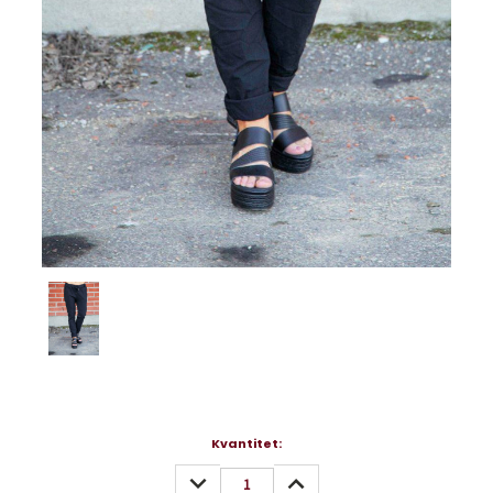
Nuvarande
Kvantitet:
lager:
MINSKA
ÖKA
KVANTITET:
KVANTITET: