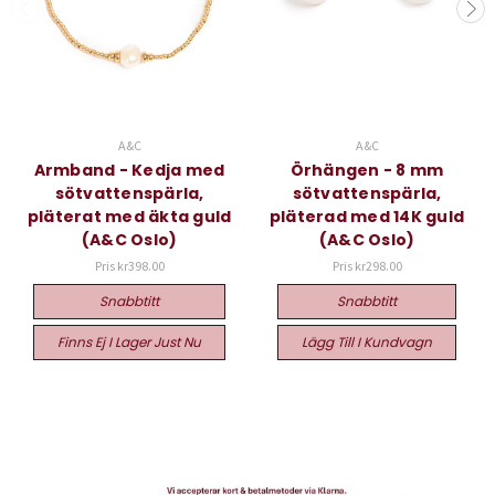
A&C
A&C
Armband - Kedja med
Örhängen - 8 mm
sötvattenspärla,
sötvattenspärla,
pläterat med äkta guld
pläterad med 14K guld
(A&C Oslo)
(A&C Oslo)
Pris
kr398.00
Pris
kr298.00
Snabbtitt
Snabbtitt
Finns Ej I Lager Just Nu
Lägg Till I Kundvagn